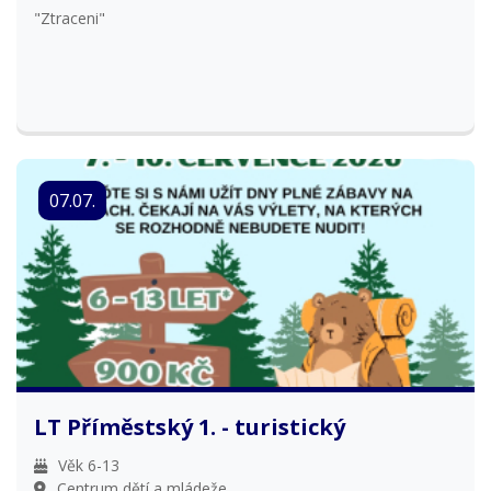
"Ztraceni"
07.07.
LT Příměstský 1. - turistický
Věk 6-13
Centrum dětí a mládeže