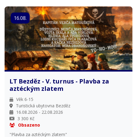
16.08.
LT Bezděz - V. turnus - Plavba za
aztéckým zlatem
Věk 6-15
Turistická ubytovna Bezděz
16.08.2026 - 22.08.2026
3 300 Kč
Obsazeno
"Plavba za aztéckým zlatem"