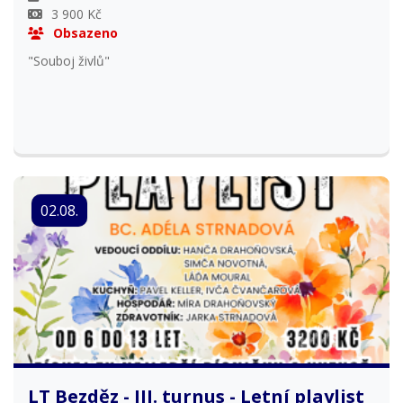
3 900 Kč
Obsazeno
"Souboj živlů"
02.08.
LT Bezděz - III. turnus - Letní playlist