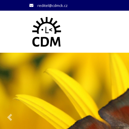
reditel@cdmck.cz
Předchozí