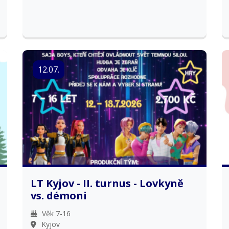
12.07.
LT Kyjov - II. turnus - Lovkyně
vs. démoni
Věk 7-16
Kyjov