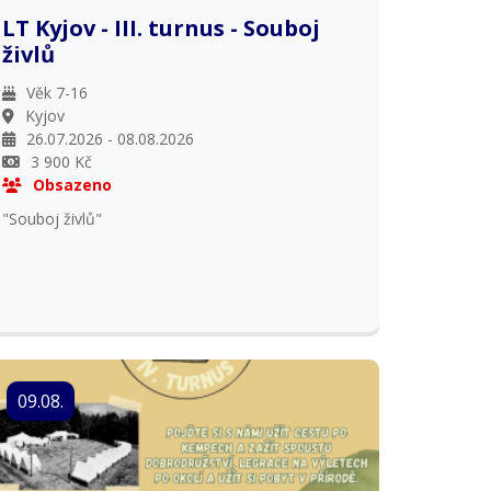
LT Kyjov - III. turnus - Souboj
živlů
Věk 7-16
Kyjov
26.07.2026 - 08.08.2026
3 900 Kč
Obsazeno
"Souboj živlů"
09.08.