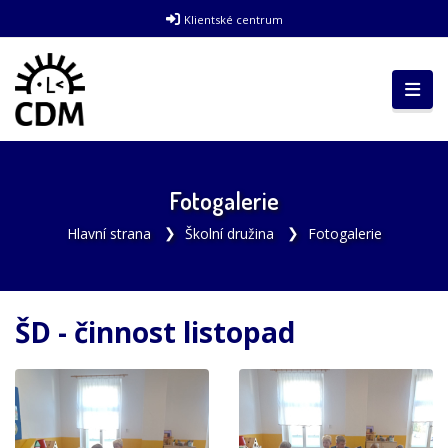
Klientské centrum
Fotogalerie
Hlavní strana
Školní družina
Fotogalerie
ŠD - činnost listopad