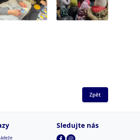
Zpět
azy
Sledujte nás
ládeže