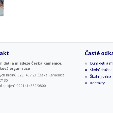
akt
Časté odk
m dětí a mládeže Česká Kamenice,
Dum dětí a m
vková organizace
Školní družina
ých hrdinů 328, 407 21 Česká Kamenice
Školní jídelna
07130
Kontakty
í spojení: 0921414339/0800