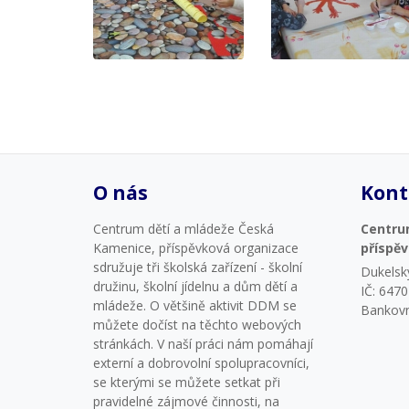
O nás
Kont
Centrum dětí a mládeže Česká
Centru
Kamenice, příspěvková organizace
příspě
sdružuje tři školská zařízení - školní
Dukelsk
družinu, školní jídelnu a dům dětí a
IČ: 647
mládeže. O většině aktivit DDM se
Bankovn
můžete dočíst na těchto webových
stránkách. V naší práci nám pomáhají
externí a dobrovolní spolupracovníci,
se kterými se můžete setkat při
pravidelné zájmové činnosti, na