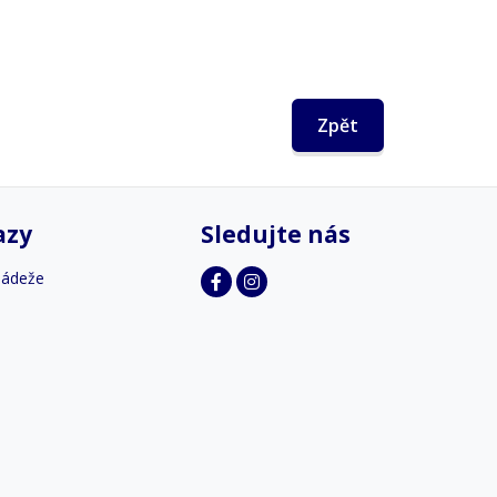
Zpět
azy
Sledujte nás
ládeže