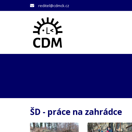
reditel@cdmck.cz
ŠD - práce na zahrádce