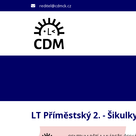
reditel@cdmck.cz
LT Příměstský 2. - Šikulk