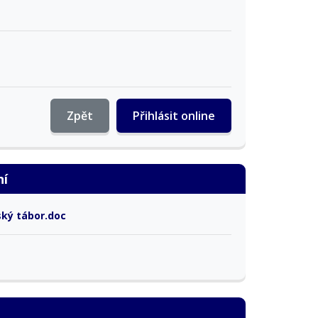
Zpět
Přihlásit online
ní
ský tábor.doc