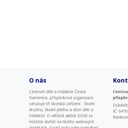
O nás
Kont
Centrum dětí a mládeže Česká
Centru
Kamenice, příspěvková organizace
příspě
sdružuje tři školská zařízení - školní
Dukelsk
družinu, školní jídelnu a dům dětí a
IČ: 647
mládeže. O většině aktivit DDM se
Bankovn
můžete dočíst na těchto webových
stránkách. V naší práci nám pomáhají