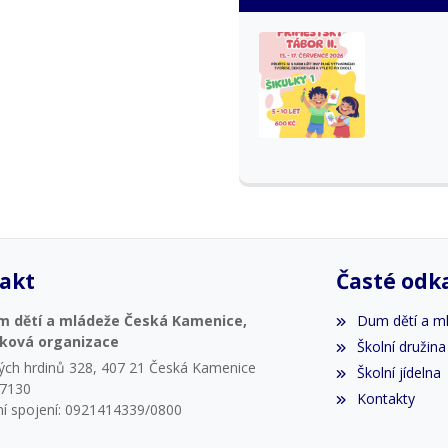
akt
Časté odk
m dětí a mládeže Česká Kamenice,
Dum dětí a m
vková organizace
Školní družina
ých hrdinů 328, 407 21 Česká Kamenice
Školní jídelna
07130
Kontakty
í spojení: 0921414339/0800