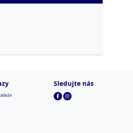
azy
Sledujte nás
ládeže