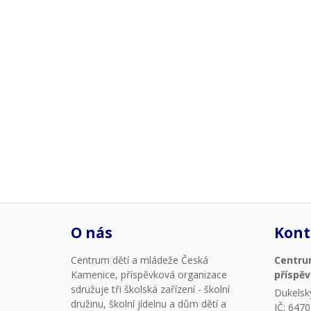
O nás
Kont
Centrum dětí a mládeže Česká
Centru
Kamenice, příspěvková organizace
příspě
sdružuje tři školská zařízení - školní
Dukelsk
družinu, školní jídelnu a dům dětí a
IČ: 647