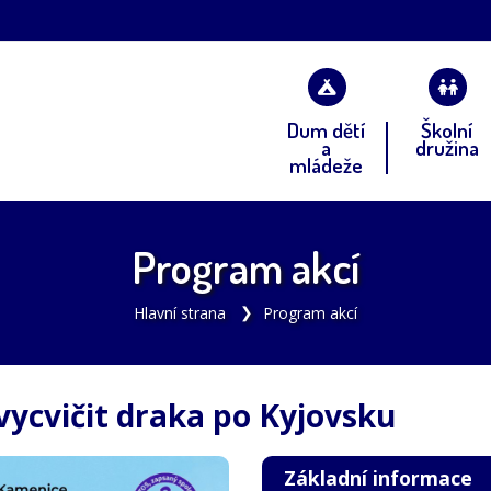
Dum dětí
Školní
a
družina
mládeže
Program akcí
Hlavní strana
Program akcí
k vycvičit draka po Kyjovsku
Základní informace