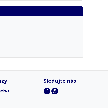
azy
Sledujte nás
ládeže