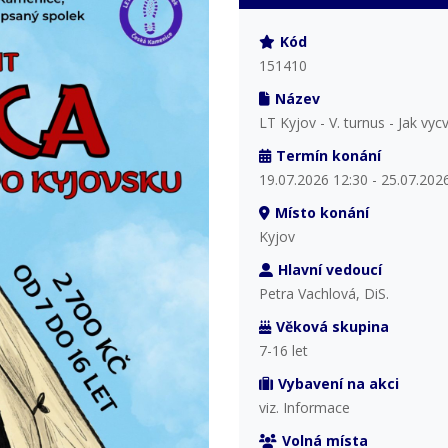
Kód
151410
Název
LT Kyjov - V. turnus - Jak vyc
Termín konání
19.07.2026 12:30 - 25.07.202
Místo konání
Kyjov
Hlavní vedoucí
Petra Vachlová, DiS.
Věková skupina
7-16 let
Vybavení na akci
viz. Informace
Volná místa