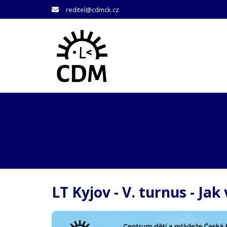
reditel@cdmck.cz
LT Kyjov - V. turnus - Ja