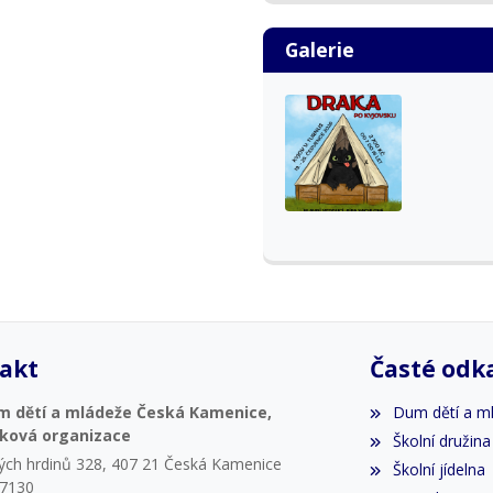
Galerie
akt
Časté odk
m dětí a mládeže Česká Kamenice,
Dum dětí a m
vková organizace
Školní družina
ých hrdinů 328, 407 21 Česká Kamenice
Školní jídelna
07130