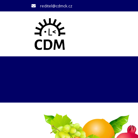
reditel@cdmck.cz