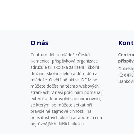
O nás
Kont
Centrum dětí a mládeže Česká
Centru
Kamenice, příspěvková organizace
příspě
sdružuje tři školská zařízení - školní
Dukelsk
družinu, školní jídelnu a dům dětí a
IČ: 647
mládeže. O většině aktivit DDM se
Bankovn
můžete dočíst na těchto webových
stránkách. V naší práci nám pomáhají
externí a dobrovolní spolupracovníci,
se kterými se můžete setkat při
pravidelné zájmové činnosti, na
příležitostných akcích a táborech i na
nejrůznějších dalších akcích.