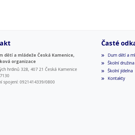
akt
Časté odk
m dětí a mládeže Česká Kamenice,
Dum dětí a m
vková organizace
Školní družina
ých hrdinů 328, 407 21 Česká Kamenice
Školní jídelna
07130
Kontakty
í spojení: 0921414339/0800