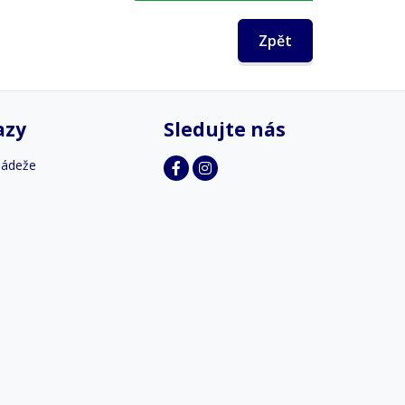
Zpět
azy
Sledujte nás
ládeže