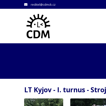
reditel@cdmck.cz
LT Kyjov - I. turnus - Stro