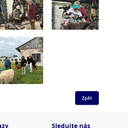
Zpět
azy
Sledujte nás