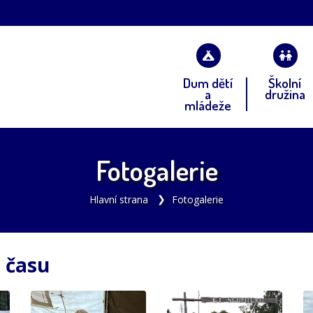
Dum dětí
Školní
a
družina
mládeže
Fotogalerie
Hlavní strana
Fotogalerie
j času