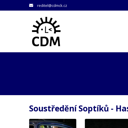
reditel@cdmck.cz
Soustředění Soptíků - Has