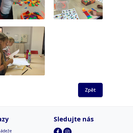
Zpět
azy
Sledujte nás
ládeže