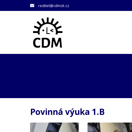
reditel@cdmck.cz
Povinná výuka 1.B