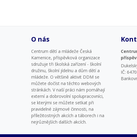
O nás
Kont
Centrum dětí a mládeže Česká
Centru
Kamenice, příspěvková organizace
příspě
sdružuje tři školská zařízení - školní
Dukelsk
družinu, školní jídelnu a dům dětí a
IČ: 647
mládeže. O většině aktivit DDM se
Bankovn
můžete dočíst na těchto webových
stránkách. V naší práci nám pomáhají
externí a dobrovolní spolupracovníci,
se kterými se můžete setkat při
pravidelné zájmové činnosti, na
příležitostných akcích a táborech i na
nejrůznějších dalších akcích.