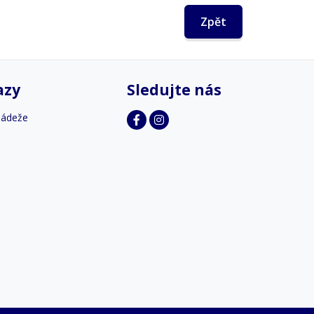
Zpět
azy
Sledujte nás
ládeže