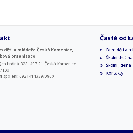
akt
Časté odk
m dětí a mládeže Česká Kamenice,
Dum dětí a m
vková organizace
Školní družina
ých hrdinů 328, 407 21 Česká Kamenice
Školní jídelna
07130
Kontakty
í spojení: 0921414339/0800