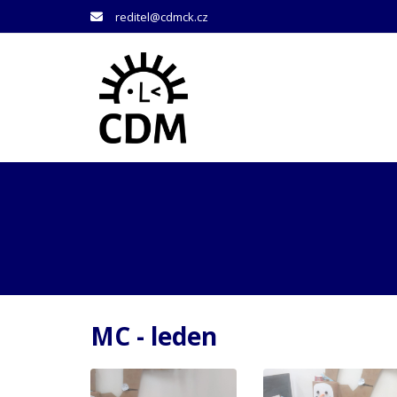
reditel@cdmck.cz
MC - leden