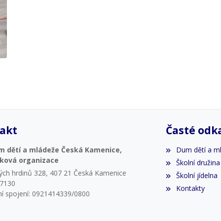
akt
Časté odk
m dětí a mládeže Česká Kamenice,
Dum dětí a m
vková organizace
Školní družina
ých hrdinů 328, 407 21 Česká Kamenice
Školní jídelna
07130
Kontakty
í spojení: 0921414339/0800