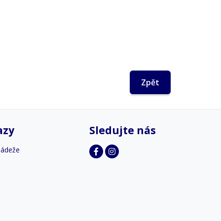
Zpět
azy
Sledujte nás
ládeže