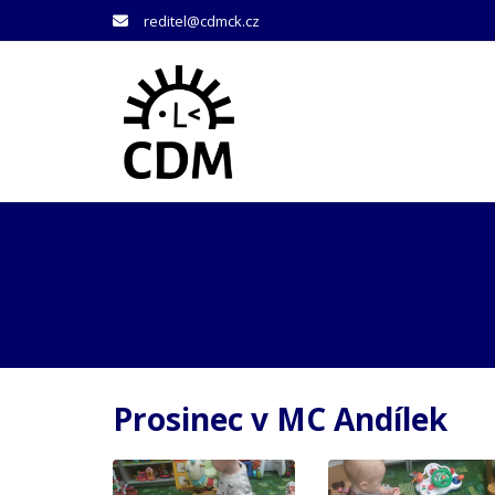
reditel@cdmck.cz
Prosinec v MC Andílek