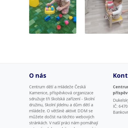
O nás
Kont
Centrum dětí a mládeže Česká
Centru
Kamenice, příspěvková organizace
příspě
sdružuje tři školská zařízení - školní
Dukelsk
družinu, školní jídelnu a dům dětí a
IČ: 647
mládeže. O většině aktivit DDM se
Bankovn
můžete dočíst na těchto webových
stránkách. V naší práci nám pomáhají