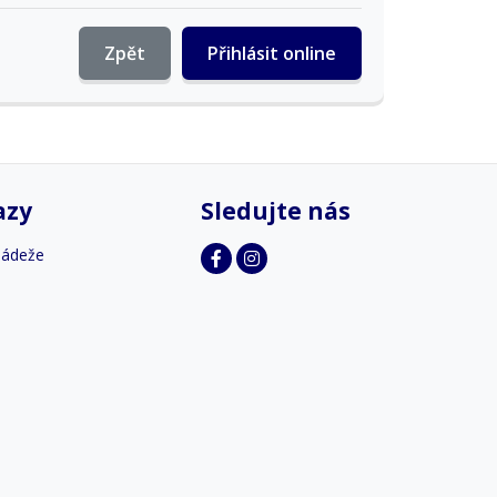
Zpět
Přihlásit online
azy
Sledujte nás
ládeže