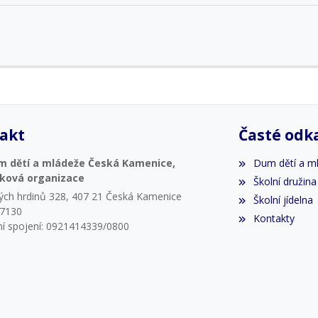
akt
Časté odk
m dětí a mládeže Česká Kamenice,
Dum dětí a m
vková organizace
Školní družina
ých hrdinů 328, 407 21 Česká Kamenice
Školní jídelna
07130
Kontakty
í spojení: 0921414339/0800