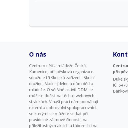
O nás
Kont
Centrum dětí a mládeže Česká
Centru
Kamenice, příspěvková organizace
příspě
sdružuje tři školská zařízení - školní
Dukelsk
družinu, školní jídelnu a dům dětí a
IČ: 647
mládeže. O většině aktivit DDM se
Bankovn
můžete dočíst na těchto webových
stránkách. V naší práci nám pomáhají
externí a dobrovolní spolupracovníci,
se kterými se můžete setkat při
pravidelné zájmové činnosti, na
příležitostných akcích a táborech i na